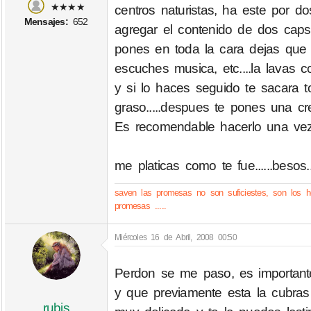
★★★★
centros naturistas, ha este por 
Mensajes:
652
agregar el contenido de dos caps
pones en toda la cara dejas que 
escuches musica, etc....la lavas c
y si lo haces seguido te sacara t
graso.....despues te pones una cr
Es recomendable hacerlo una vez
me platicas como te fue......besos.
saven las promesas no son suficiestes, son los h
promesas .....
Miércoles 16 de Abril, 2008 00:50
Perdon se me paso, es important
y que previamente esta la cubra
rubis