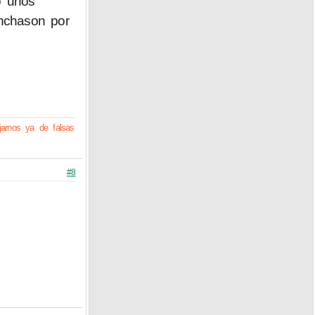
o unos
inchason por
arnos ya de falsas
#8