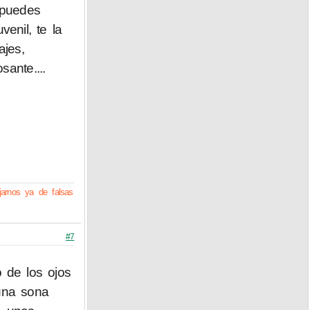
 puedes
enil, te la
ajes,
sante....
arnos ya de falsas
#7
 de los ojos
una sona