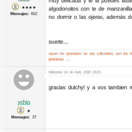
muy delicada y te la puedes last
★★★★
algodonsitos con te de manzanilla
Mensajes:
652
no dormir o las ojeras, además de
suerte....
saven las promesas no son suficiestes, son los h
promesas .....
Miércoles 16 de Abril, 2008 23:28
gracias dulchy! y a vos tambien 
ychio
★
Mensajes:
37