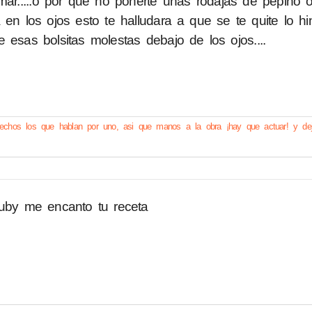
imar.....o por que no ponerte unas rodajas de pepino 
 en los ojos esto te halludara a que se te quite lo h
 esas bolsitas molestas debajo de los ojos....
echos los que hablan por uno, asi que manos a la obra ¡hay que actuar! y dej
ruby me encanto tu receta