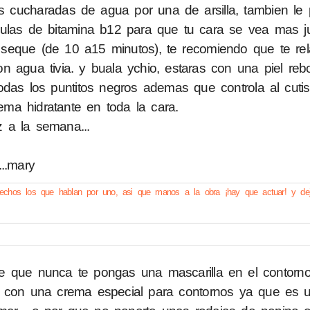
dos cucharadas de agua por una de arsilla, tambien le
ulas de bitamina b12 para que tu cara se vea mas juv
seque (de 10 a15 minutos), te recomiendo que te rel
on agua tivia. y buala ychio, estaras con una piel rebo
odas los puntitos negros ademas que controla al cutis
ema hidratante en toda la cara.
 a la semana...
...mary
echos los que hablan por uno, asi que manos a la obra ¡hay que actuar! y dej
e que nunca te pongas una mascarilla en el contorno
s con una crema especial para contornos ya que es 