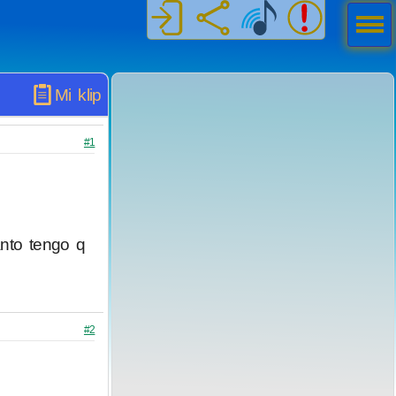
Men
ú
Mi klip
#1
anto tengo q
#2