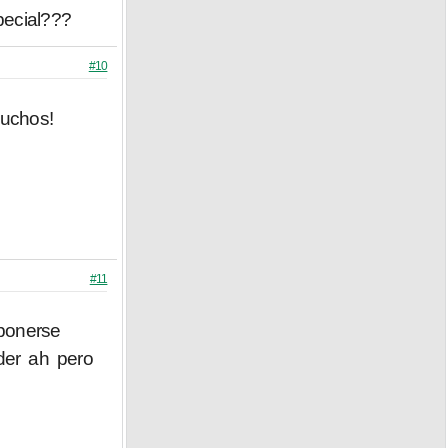
pecial???
#10
muchos!
#11
ponerse
der ah pero