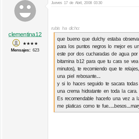
Jueves 17 de Abril, 2008 03:30
rubis ha dicho:
clementina12
que bueno que dulchy estaba observan
★★★★
para los puntos negros lo mejor es una
Mensajes:
623
este por dos cucharadas de agua por 
bitamina b12 para que tu cara se vea
minutos), te recomiendo que te relajes,
una piel rebosante....
y si lo haces seguido te sacara todas 
una crema hidratante en toda la cara.
Es recomendable hacerlo una vez a la
me platicas como te fue......besos....mar