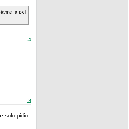
iarme la piel
#3
#4
e solo pidio