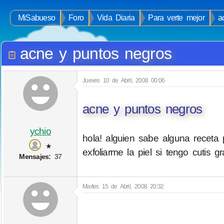
MiSabueso
Foro
Vida Diaria
Para verte mejor
a
acne y puntos negros
Jueves 10 de Abril, 2008 00:06
acne y puntos negros
ychio
hola! alguien sabe alguna receta
★
exfoliarme la piel si tengo cutis g
Mensajes:
37
Martes 15 de Abril, 2008 20:32