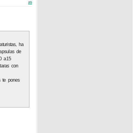
#9
turistas, ha
apsulas de
10 a15
staras con
s te pones