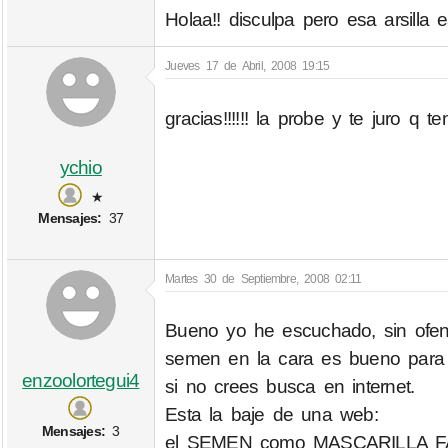
Holaa!! disculpa pero esa arsilla 
Jueves 17 de Abril, 2008 19:15
gracias!!!!!! la probe y te juro 
ychio
★
Mensajes:
37
Martes 30 de Septiembre, 2008 02:11
Bueno yo he escuchado, sin ofe
semen en la cara es bueno para la
enzoolortegui4
si no crees busca en internet.
Esta la baje de una web:
Mensajes:
3
el SEMEN como MASCARILLA FAC