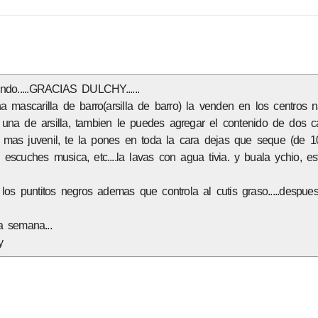
do.....GRACIAS DULCHY......
 mascarilla de barro(arsilla de barro) la venden en los centros na
una de arsilla, tambien le puedes agregar el contenido de dos c
 mas juvenil, te la pones en toda la cara dejas que seque (de 
 escuches musica, etc....la lavas con agua tivia. y buala ychio, e
los puntitos negros ademas que controla al cutis graso.....despue
 semana...
y