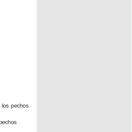
e los pechos
 pechos