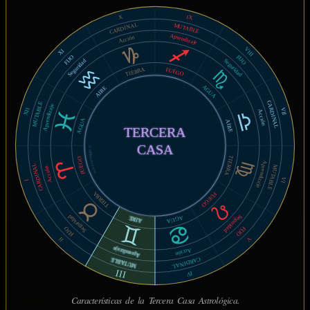
IX
X
CARDINAL
MUTABLE
Aprendizaje
Acción
VIII
XI
FIJO
FIJO
Seguridad
Seguridad
TIERRA
FUEGO
AGUA
AIRE
CARDINAL
MUTABLE
Aprendizaje
XII
VII
Acción
AGUA
AIRE
TERCERA
CASA
© MiSabueso.com
TIERRA
FUEGO
Aprendizaje
CARDINAL
MUTABLE
Acción
VI
I
TIERRA
FUEGO
Seguridad
Seguridad
AGUA
AIRE
FIJO
FIJO
V
II
Aprendizaje
Acción
CARDINAL
MUTABLE
III
IV
Características de la Tercera Casa Astrológica.