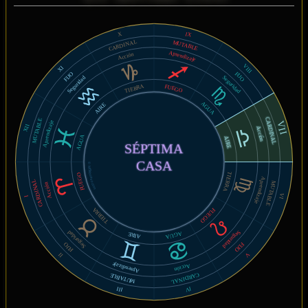
IX
X
CARDINAL
MUTABLE
Aprendizaje
Acción
VIII
XI
FIJO
FIJO
Seguridad
Seguridad
TIERRA
FUEGO
AGUA
AIRE
CARDINAL
MUTABLE
Aprendizaje
VII
XII
Acción
AGUA
AIRE
SÉPTIMA
CASA
© MiSabueso.com
TIERRA
FUEGO
Aprendizaje
CARDINAL
MUTABLE
Acción
VI
I
TIERRA
FUEGO
Seguridad
Seguridad
AGUA
AIRE
FIJO
FIJO
V
II
Aprendizaje
Acción
CARDINAL
MUTABLE
IV
III