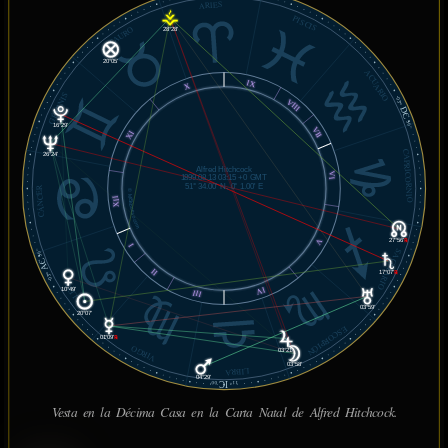
ARIES
PISCIS
TAURO
28°28'
20°05'
ACUARIO
IX
X
GÉMINIS
03°
VIII
DC
56'
16°29'
VII
XI
CAPRICORNIO
26°24'
Alfred Hitchcock
VI
1899.08.13 03:15 +0 GMT
51° 34.00' N, 0° 1.00' E
CÁNCER
© MiSabueso.com
XII
27°56'
℞
V
I
SAGITARIO
56'
AC
II
17°07'
℞
03°
LEO
IV
10°49'
III
03°59'
20°07'
ESCORPIÓN
01°09'
℞
VIRGO
03°21'
03°58'
LIBRA
04°29'
IC
00'
11°
Vesta en la Décima Casa en la Carta Natal de Alfred Hitchcock.