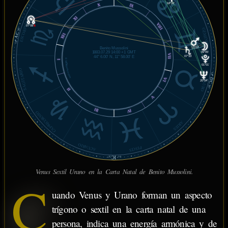
18°32'
X
IX
XI
ESCORPIÓN
VIII
07°08'
℞
GÉMINIS
36'
AC
XII
18°
13°07'
Benito Mussolini
1883.07.29 14:00 +1 GMT
09°05'
VII
44° 6.00' N, 11° 58.00' E
07°33'
© MiSabueso.com
I
01°01'
SAGITARIO
18°
DC
VI
TAURO
20°54'
36'
II
V
III
IV
CAPRICORNIO
ARIES
ACUARIO
PISCIS
IC
47'
01°
Venus Sextil Urano en la Carta Natal de Benito Mussolini.
C
uando Venus y Urano forman un aspecto
trígono o sextil en la carta natal de una
persona, indica una energía armónica y de