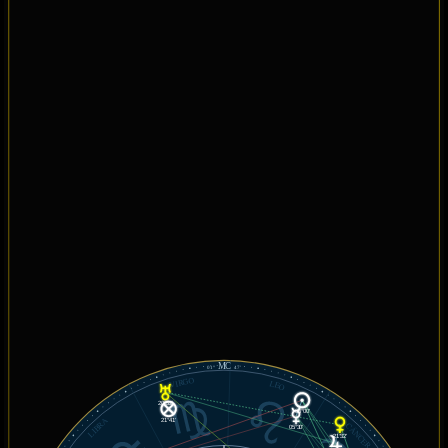
MC
01°
47'
VIRGO
LEO
20°52'
06°00'
LIBRA
21°41'
CÁNCER
05°30'
21°32'