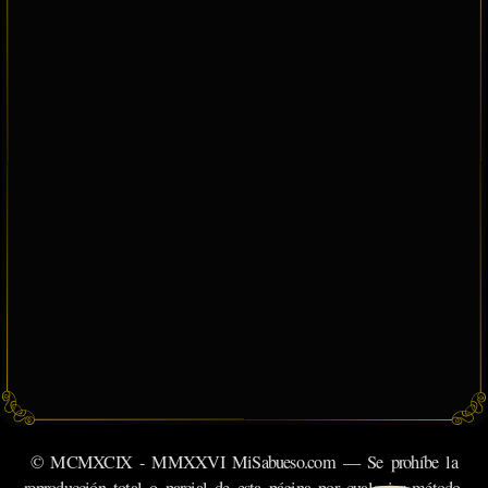
© MCMXCIX - MMXXVI MiSabueso.com — Se prohíbe la
reproducción total o parcial de esta página por cualquier método.