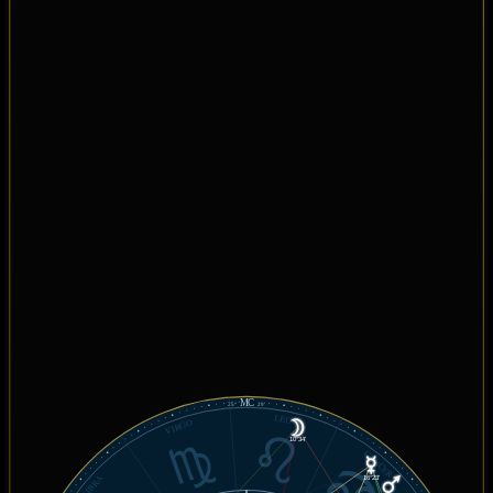
MC
25°
29'
LEO
VIRGO
10°34'
CÁNCER
LIBRA
16°23'