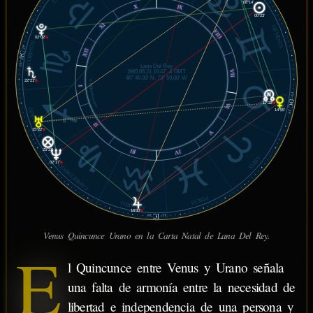
08°14'
X
IX
00°23'
XI
GÉMINIS
VIII
02°02'
℞
ESCORPIÓN
27'
XII
AC
15°
Lana Del Rey
VII
1985.06.21 16:47 -4 GMT
40° 46.00' N, 73° 59.00' W
22°21'
℞
© MiSabueso.com
I
15°
TAURO
DC
17°20'
℞
VI
SAGITARIO
14°55'
27'
II
15°22'
℞
V
III
25°37'
IV
ARIES
02°17'
℞
CAPRICORNIO
PISCIS
ACUARIO
16°30'
℞
IC
29'
25°
Venus Quincunce Urano en la Carta Natal de Lana Del Rey.
E
l Quincunce entre Venus y Urano señala
una falta de armonía entre la necesidad de
libertad e independencia de una persona y