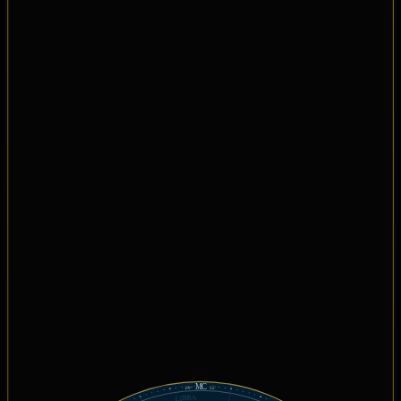
MC
09°
55'
LIBRA