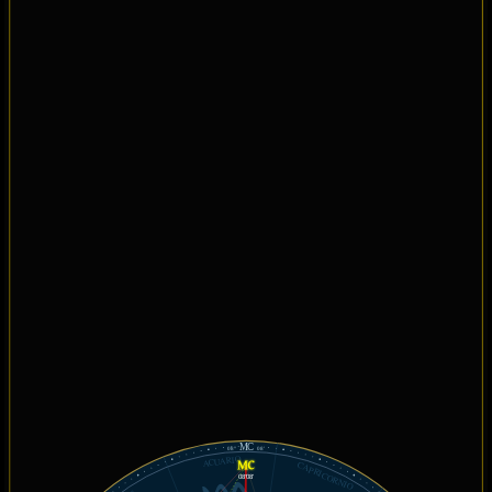
MC
08°
08'
ACUARIO
CAPRICORNIO
08°08'