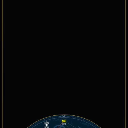
MC
08°
43'
CÁNCER
GÉMINIS
08°43'
28°33'