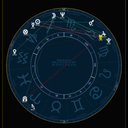
MC
25°
42'
ESCORPIÓN
SAGITARIO
27°20'
07°17'
LIBRA
26°33'
CAPRICORNIO
23°21'
02°53'
X
IX
14°24'
04°22'
XI
03°48'
40'
AC
VIII
25°05'
VIRGO
XII
03°
ACUARIO
09°58'
Alejandro Sanz
1968.12.18 12:00 +2 GMT
VII
40° 25.00' N, 3° 42.22' W
© MiSabueso.com
I
LEO
PISCIS
VI
03°
DC
II
40'
V
III
IV
CÁNCER
05°59'
℞
ARIES
18°42'
℞
GÉMINIS
TAURO
IC
42'
25°