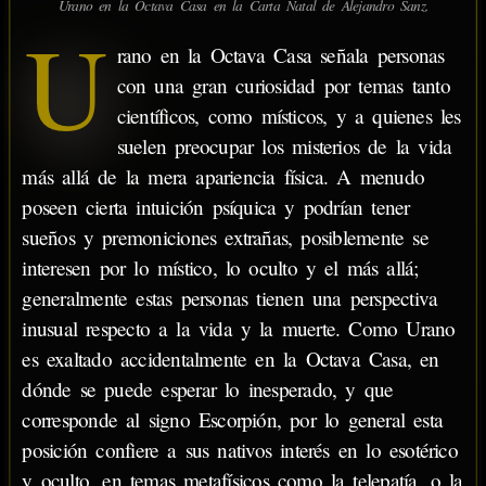
Urano en la Octava Casa en la Carta Natal de Alejandro Sanz.
U
rano en la Octava Casa señala personas
con una gran curiosidad por temas tanto
científicos, como místicos, y a quienes les
suelen preocupar los misterios de la vida
más allá de la mera apariencia física. A menudo
poseen cierta intuición psíquica y podrían tener
sueños y premoniciones extrañas, posiblemente se
interesen por lo místico, lo oculto y el más allá;
generalmente estas personas tienen una perspectiva
inusual respecto a la vida y la muerte. Como Urano
es exaltado accidentalmente en la Octava Casa, en
dónde se puede esperar lo inesperado, y que
corresponde al signo Escorpión, por lo general esta
posición confiere a sus nativos interés en lo esotérico
y oculto, en temas metafísicos como la telepatía, o la