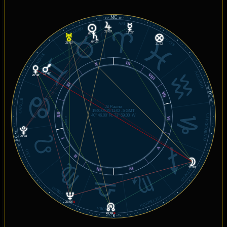
MC
21°
40'
ARIES
TAURO
25°09'
11°22'
05°17'
PISCIS
04°29'
21°00'
21°22'
GÉMINIS
IX
X
ACUARIO
15°43'
VIII
20°38'
XI
04°
DC
VII
CÁNCER
58'
Al Pacino
1940.04.25 11:02 -5 GMT
XII
40° 46.00' N, 73° 59.00' W
CAPRICORNIO
VI
© MiSabueso.com
58'
AC
00°38'
I
04°
V
LEO
II
SAGITARIO
IV
21°40'
III
VIRGO
ESCORPIÓN
23°06'
℞
LIBRA
19°56'
℞
IC
40'
21°