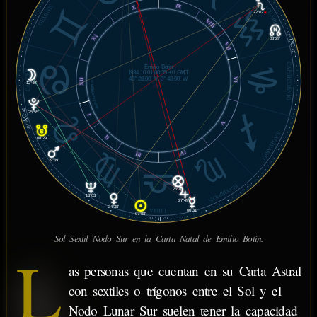
GÉMINIS
IX
ACUARIO
X
22°02'
℞
VIII
01°
XI
DC
08°29'
VII
42'
CAPRICORNIO
Emilio Botín
CÁNCER
1934.10.01 00:35 +0 GMT
43° 28.00' N, 3° 48.00' W
VI
XII
© MiSabueso.com
12°40'
42'
25°55'
AC
I
V
01°
SAGITARIO
II
08°29'
LEO
IV
III
19°39'
ESCORPIÓN
VIRGO
26°10'
13°03'
27°49'
24°38'
LIBRA
00°31'
07°08'
IC
13'
15°
Sol Sextil Nodo Sur en la Carta Natal de Emilio Botín.
L
as personas que cuentan en su Carta Astral
con sextiles o trígonos entre el Sol y el
Nodo Lunar Sur suelen tener la capacidad