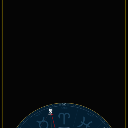
MC
15°
13'
ARIES
TAURO
PISCIS
00°20'
℞