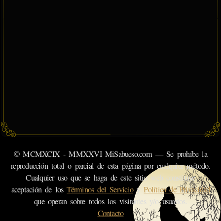
© MCMXCIX - MMXXVI MiSabueso.com — Se prohíbe la
reproducción total o parcial de esta página por cualquier método.
Cualquier uso que se haga de este sitio web constituye
aceptación de los
Términos del Servicio
y
Política de Privacidad
que operan sobre todos los visitantes y/o usuarios.
Contacto