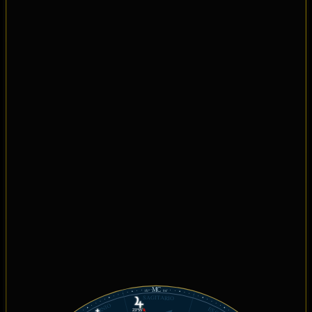
MC
16°
04'
SAGITARIO
23°55'
℞