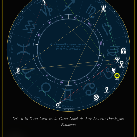
CAPRICORNIO
ESCORPIÓN
12°49'
℞
06°30'
ACUARIO
X
IX
LIBRA
XI
VIII
XII
06'
AC
VII
06°
José Antonio Domínguez Banderas
PISCIS
1960.08.10 21:00 +1 GMT
VIRGO
36° 43.00' N, 4° 25.00' W
© MiSabueso.com
15°42'
06°
I
DC
05°15'
06'
VI
01°41'
07°45'
ARIES
21°11'
II
V
LEO
18°09'
III
IV
00°07'
TAURO
CÁNCER
16°30'
GÉMINIS
05°40'
IC
04'
16°
Sol en la Sexta Casa en la Carta Natal de José Antonio Domínguez
Banderas.