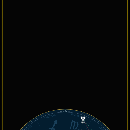
MC
28°
53'
ESCORPIÓN
SAGITARIO
08°36'
LIBRA