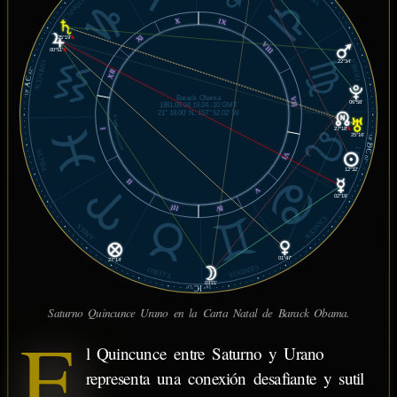
CAPRICORNIO
X
IX
XI
25°19'
℞
VIII
00°51'
℞
VIRGO
22°34'
ACUARIO
XII
02'
AC
18°
Barack Obama
VII
06°58'
1961.08.04 19:24 -10 GMT
21° 18.00' N, 157° 52.02' W
© MiSabueso.com
27°18'
℞
I
25°16'
18°
DC
LEO
PISCIS
VI
02'
12°32'
II
V
02°19'
III
IV
CÁNCER
ARIES
01°47'
27°14'
GÉMINIS
TAURO
03°21'
IC
53'
28°
Saturno Quincunce Urano en la Carta Natal de Barack Obama.
E
l Quincunce entre Saturno y Urano
representa una conexión desafiante y sutil