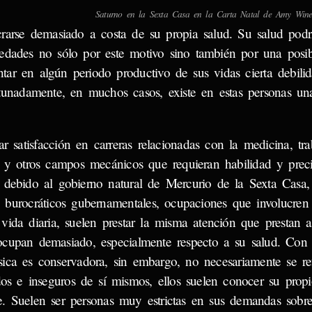
Saturno en la Sexta Casa en la Carta Natal de Amy Wine
ucrarse demasiado a costa de su propia salud. Su salud podrí
medades no sólo por este motivo sino también por una posib
tar en algún periodo productivo de sus vidas cierta debilid
tunadamente, en muchos casos, existe en estas personas una
 satisfacción en carreras relacionadas con la medicina, trab
ía y otros campos mecánicos que requieran habilidad y preci
 debido al gobierno natural de Mercurio de la Sexta Casa,
 burocráticos gubernamentales, ocupaciones que involucren 
ida diaria, suelen prestar la misma atención que prestan a
eocupan demasiado, especialmente respecto a su salud. Con 
ásica es conservadora, sin embargo, no necesariamente se re
os e inseguros de sí mismos, ellos suelen conocer su propi
se. Suelen ser personas muy estrictas en sus demandas sobre