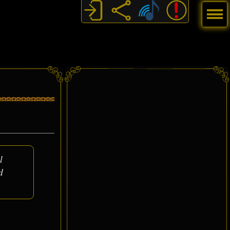
Menú
l
d