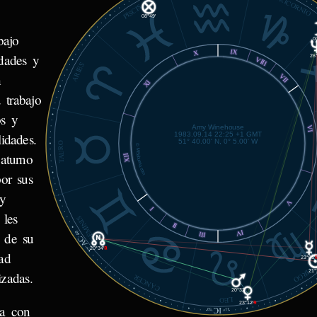
CAPRICORNIO
PISCIS
08°49'
bajo
0
IX
X
dades y
26°
VIII
ARIES
n
VII
XI
 trabajo
os y
Amy Winehouse
VI
1983.09.14 22:25 +1 GMT
idades.
51° 40.00' N, 0° 5.00' W
TAURO
© MiSabueso.com
aturno
XII
or sus
 y
V
I
 les
GÉMINIS
II
IV
s de su
46'
III
AC
17°
20°34'
℞
ad
23°01'
VIRGO
21°
izadas.
CÁNCER
20°32'
LEO
23°12'
℞
va con
IC
59'
11°