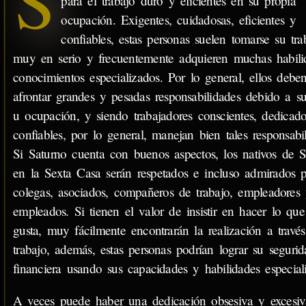
S
para el trabajo duro y eficientes en su propia
ocupación. Exigentes, cuidadosas, eficientes y
confiables, estas personas suelen tomarse su tra
muy en serio y frecuentemente adquieren muchas habili
conocimientos especializados. Por lo general, ellos debe
afrontar grandes y pesadas responsabilidades debido a su
u ocupación, y siendo trabajadores conscientes, dedicad
confiables, por lo general, manejan bien tales responsabil
Si Saturno cuenta con buenos aspectos, los nativos de S
en la Sexta Casa serán respetados e incluso admirados p
colegas, asociados, compañeros de trabajo, empleadores
empleados. Si tienen el valor de insistir en hacer lo que
gusta, muy fácilmente encontrarán la realización a travé
trabajo, además, estas personas podrían lograr su segurid
financiera usando sus capacidades y habilidades especial
A veces puede haber una dedicación obsesiva y excesi