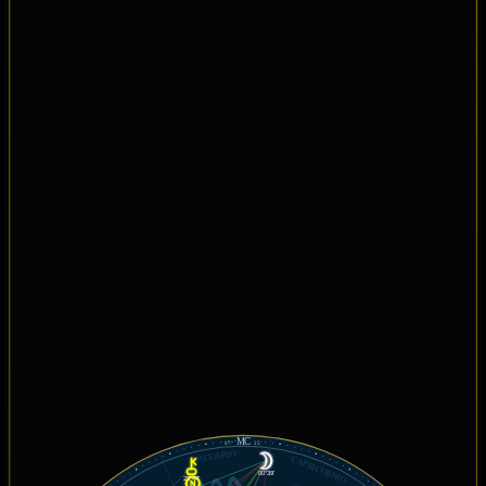
MC
07°
25'
ACUARIO
CAPRICORNIO
00°39'
22°44'