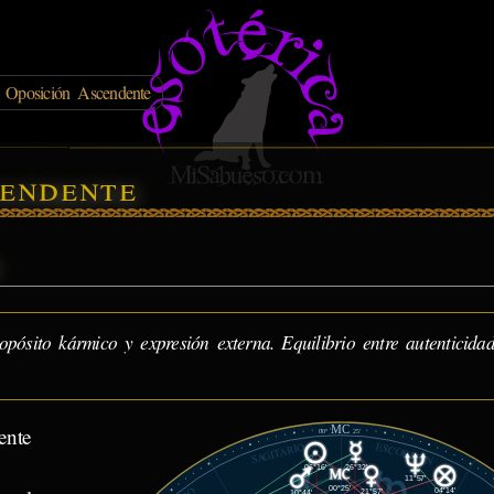
 Oposición Ascendente
endente
ósito kármico y expresión externa. Equilibrio entre autenticida
MC
ente
00°
25'
ESCORPIÓN
SAGITARIO
26°32'
06°16'
11°57'
00°25'
04°14'
21°57'
10°44'