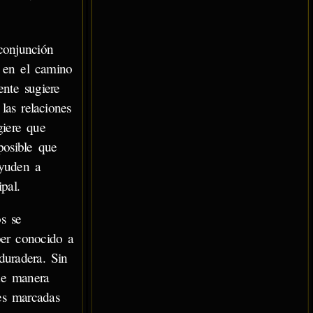
conjunción
s en el camino
nte sugiere
las relaciones
giere que
posible que
ayuden a
pal.
s se
ber conocido a
duradera. Sin
 de manera
nes marcadas