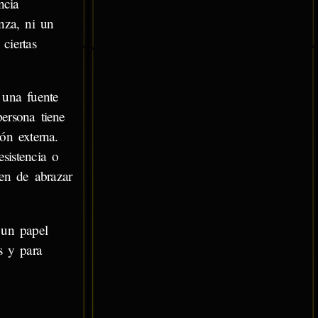
ncia
nza, ni un
ciertas
 una fuente
persona tiene
ón externa.
sistencia o
nen de abrazar
 un papel
s y para