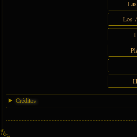
Las
Los A
L
Pl
H
Créditos