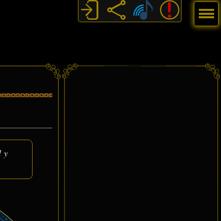
Menú
d y