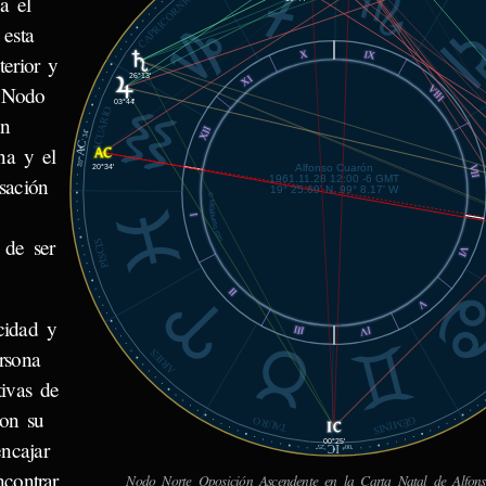
a el
CAPRICORNIO
 esta
X
IX
terior y
26°13'
XI
 Nodo
VIII
03°44'
ACUARIO
un
XII
34'
AC
na y el
20°
Alfonso Cuarón
VII
20°34'
1961.11.28 12:00 -6 GMT
sación
19° 25.69' N, 99° 8.17' W
© MiSabueso.com
I
 de ser
PISCIS
VI
II
V
cidad y
III
IV
rsona
ARIES
tivas de
con su
TAURO
GÉMINIS
ncajar
00°25'
IC
25'
00°
contrar
Nodo Norte Oposición Ascendente en la Carta Natal de Alfon