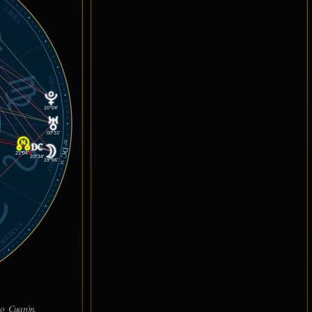
LIBRA
VIRGO
10°04'
00°31'
20°
DC
21°04'
℞
20°34'
LEO
19°56'
34'
CÁNCER
so Cuarón.