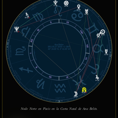
LEO
CÁNCER
17°35'
04°30'
VIRGO
18°39'
07°37'
25°32'
℞
GÉMINIS
X
IX
LIBRA
XI
VIII
17°01'
℞
05°35'
04°17'
XII
12'
AC
Ana Belén
VII
TAURO
ESCORPIÓN
06°
1951.05.27 18:00 +1 GMT
40° 24.00' N, 3° 41.00' W
© MiSabueso.com
06°
I
11°03'
DC
VI
12'
II
V
ARIES
SAGITARIO
III
IV
07°22'
CAPRICORNIO
PISCIS
15°26'
℞
03°53'
ACUARIO
IC
17'
13°
Nodo Norte en Piscis en la Carta Natal de Ana Belén.