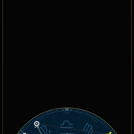
MC
14°
19'
LIBRA
ESCORPIÓN
VIRGO
18°36'
54'