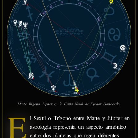
AC
SAGITARIO
X
IX
08°
23°07'
LEO
06°41'
℞
XI
XII
VIII
I
01°01'
00°47'
CAPRICORNIO
01°14'
Fyodor Dostoevsky
CÁNCER
1821.11.11 09:47 +2.75 GMT
55° 45.00' N, 37° 35.00' E
© MiSabueso.com
VII
II
01°04'
VI
GÉMINIS
ACUARIO
V
III
08°
IV
DC
10°46'
54'
01°08'
℞
TAURO
PISCIS
21°21'
℞
ARIES
27°56'
℞
22°14'
℞
IC
19'
14°
Marte Trígono Júpiter en la Carta Natal de Fyodor Dostoevsky.
E
l Sextil o Trígono entre Marte y Júpiter en
astrología representa un aspecto armónico
entre dos planetas que rigen diferentes