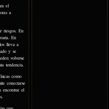
ra el
oras a
r riesgos. En
raria. En
los lleva a
iado y se
eden volverse
ta tendencia.
físicas como
ite conectarse
 encontrar el
s.
ejas que