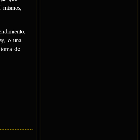
í mismos,
endimiento,
ley, o una
a toma de