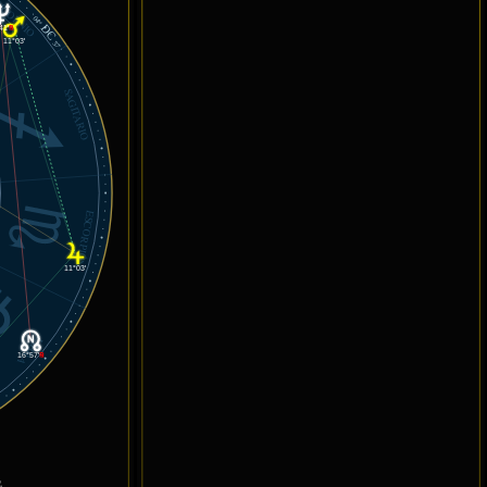
ICORNIO
04°
DC
41'
℞
11°03'
37'
SAGITARIO
ESCORPIÓN
11°03'
LIBRA
16°57'
℞
.