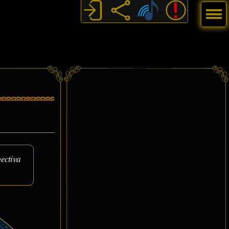
Menú
ectiva