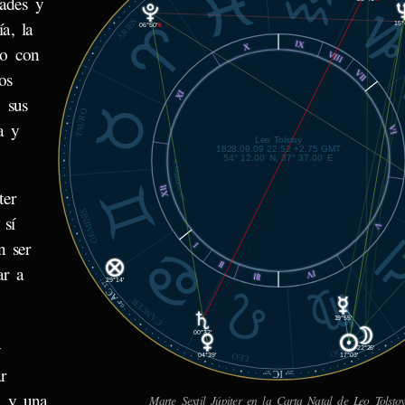
CAPR
dades y
ARIES
a, la
15°
06°50'
℞
IX
X
do con
VIII
VII
os
XI
 sus
TAURO
a y
VI
Leo Tolstoy
1828.09.09 22:52 +2.75 GMT
54° 12.00' N, 37° 37.00' E
© MiSabueso.com
XII
ter
GÉMINIS
 sí
V
n ser
I
II
ar a
IV
III
29°14'
37'
AC
CÁNCER
04°
19°55'
00°32'
y
VIRGO
22°26'
LEO
04°39'
17°03'
r
IC
57'
25°
e y una
Marte Sextil Júpiter en la Carta Natal de Leo Tolstoy