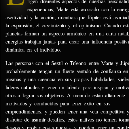
rigen diferentes aspectos de nuestras personali
experiencias; Marte está asociado con la energí
asertividad y la acción, mientras que Júpiter está asocia
la expansión, el crecimiento y el optimismo. Cuando est
planetas forman un aspecto armónico en una carta natal,
energías trabajan juntas para crear una influencia positiv
dinámica en el individuo.
Las personas con el Sextil o Trígono entre Marte y Júpi
probablemente tengan un fuerte sentido de confianza en
mismas y una creencia en sus propias habilidades, suele
líderes naturales y tener un talento para inspirar y motiv
otros a lograr sus objetivos. A menudo están altamente
motivados y conducidos para tener éxito en sus
emprendimientos, y pueden tener una veta competitiva 
disfrutar de asumir desafíos, estos nativos no temen toma
riesgos y probar cosas nuevas, y pueden tener un coraj