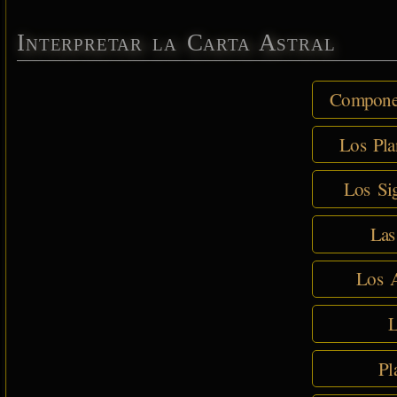
Interpretar la Carta Astral
Componen
Los Pla
Los Sig
Las
Los A
L
Pl