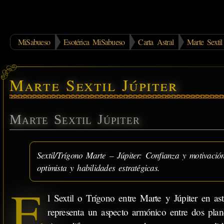
MiSabueso
Esotérica MiSabueso
Carta Astral
Marte Sextil
Marte Sextil Júpiter
Marte Sextil Júpiter
Sextil/Trígono Marte – Júpiter: Confianza y motivación 
optimista y habilidades estratégicas.
E
l Sextil o Trígono entre Marte y Júpiter en ast
representa un aspecto armónico entre dos plan