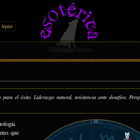
 Júpiter
para el éxito. Liderazgo natural, resistencia ante desafíos. Persp
MC
rología
25°
57'
ACUARIO
PISCIS
etas que
28°41'
℞