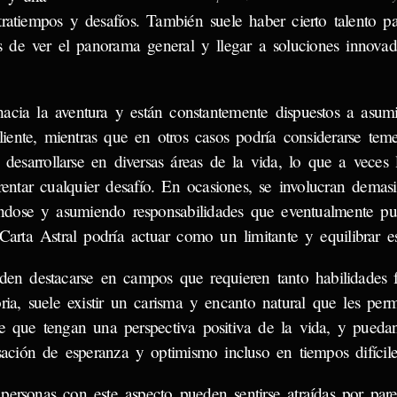
tratiempos y desafíos. También suele haber cierto talento pa
es de ver el panorama general y llegar a soluciones innovad
hacia la aventura y están constantemente dispuestos a asumi
liente, mientras que en otros casos podría considerarse teme
desarrollarse en diversas áreas de la vida, lo que a veces 
rentar cualquier desafío. En ocasiones, se involucran demas
ándose y asumiendo responsabilidades que eventualmente pu
Carta Astral podría actuar como un limitante y equilibrar es
den destacarse en campos que requieren tanto habilidades 
ia, suele existir un carisma y encanto natural que les perm
le que tengan una perspectiva positiva de la vida, y puedan
sación de esperanza y optimismo incluso en tiempos difícile
s personas con este aspecto pueden sentirse atraídas por par