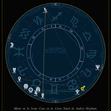
MC
16°
58'
SAGITARIO
CAPRICORNIO
ESCORPIÓN
00°02'
℞
ACUARIO
X
IX
XI
LIBRA
VIII
36'
AC
XII
28°
VII
06°27'
Audrey Hepburn
PISCIS
1929.05.04 03:00 +1 GMT
50° 50.00' N, 4° 22.00' E
VIRGO
© MiSabueso.com
I
28°
DC
VI
28°35'
℞
36'
ARIES
09°20'
II
LEO
V
III
IV
22°47'
℞
05°16'
TAURO
25°09'
CÁNCER
21°19'
℞
13°06'
16°26'
20°45'
GÉMINIS
00°19'
IC
58'
16°
Marte en la Sexta Casa en la Carta Natal de Audrey Hepburn.