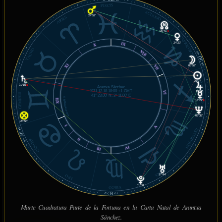
PISCIS
ACUARIO
24°52'
ARIES
05°41'
℞
CAPRICORNIO
24°20'
IX
X
TAURO
VIII
05°
DC
39'
XI
VII
06°52'
26°07'
SAGITARIO
01°15'
℞
Arantxa Sánchez
1971.12.18 18:00 +1 GMT
19°22'
VI
GÉMINIS
41° 23.00' N, 2° 11.00' E
© MiSabueso.com
XII
13°27'
℞
03°38'
24°54'
I
V
39'
ESCORPIÓN
AC
II
CÁNCER
05°
IV
III
LIBRA
17°44'
LEO
01°58'
VIRGO
IC
28'
12°
Marte Cuadratura Parte de la Fortuna en la Carta Natal de Arantxa
Sánchez.