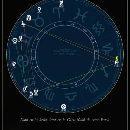
ARIES
PISCIS
10°53'
TAURO
06°25'
ACUARIO
20°55'
℞
IX
X
29°56'
00°
VIII
GÉMINIS
DC
06'
VII
XI
CAPRICORNIO
16°34'
℞
20°47'
Anne Frank
VI
1929.06.12 07:30 +1 GMT
50° 7.00' N, 8° 40.00' E
© MiSabueso.com
XII
CÁNCER
02°20'
27°42'
℞
17°11'
SAGITARIO
V
I
06'
AC
II
00°
IV
III
LEO
16°57'
ESCORPIÓN
28°53'
26°00'
VIRGO
LIBRA
05°18'
IC
49'
06°
Lilith en la Sexta Casa en la Carta Natal de Anne Frank.