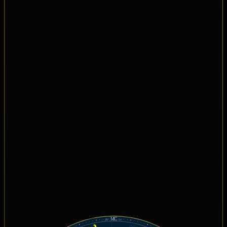
MC
28°
51'