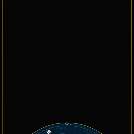
MC
08°
43'
CÁNCER
GÉMINIS