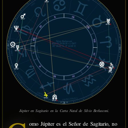
28°33'
LEO
TAURO
IX
X
01°37'
VIRGO
08°48'
℞
VIII
XI
17°14'
ARIES
XII
VII
Silvio Berlusconi
11'
AC
1936.09.29 06:30 +1 GMT
07°
45° 28.00' N, 9° 12.00' E
DC
05°53'
© MiSabueso.com
07°
LIBRA
09°39'
℞
11'
I
VI
PISCIS
II
V
14°00'
17°50'
℞
00°33'
12°42'
ESCORPIÓN
III
IV
ACUARIO
SAGITARIO
CAPRICORNIO
18°01'
28°16'
℞
IC
43'
08°
Júpiter en Sagitario en la Carta Natal de Silvio Berlusconi.
omo Júpiter es el Señor de Sagitario, no