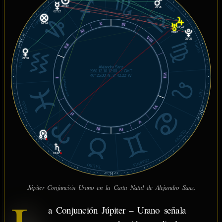
LIBRA
26°33'
CAPRICORNIO
23°21'
02°53'
X
IX
14°24'
04°22'
XI
03°48'
40'
AC
VIII
25°05'
VIRGO
XII
03°
ACUARIO
09°58'
Alejandro Sanz
1968.12.18 12:00 +2 GMT
VII
40° 25.00' N, 3° 42.22' W
© MiSabueso.com
I
LEO
PISCIS
VI
03°
DC
II
40'
V
III
IV
CÁNCER
05°59'
℞
ARIES
18°42'
℞
GÉMINIS
TAURO
IC
42'
25°
Júpiter Conjunción Urano en la Carta Natal de Alejandro Sanz.
a Conjunción Júpiter – Urano señala