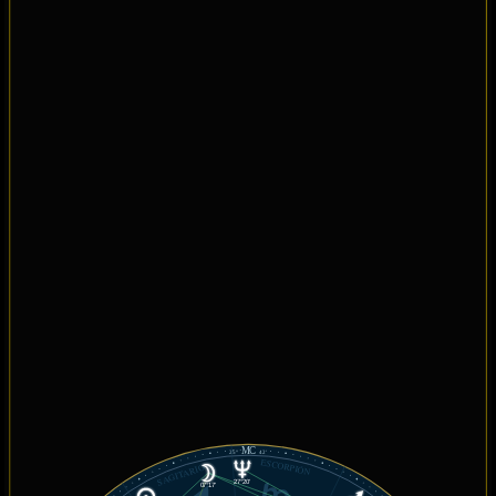
MC
25°
42'
ESCORPIÓN
SAGITARIO
27°20'
07°17'