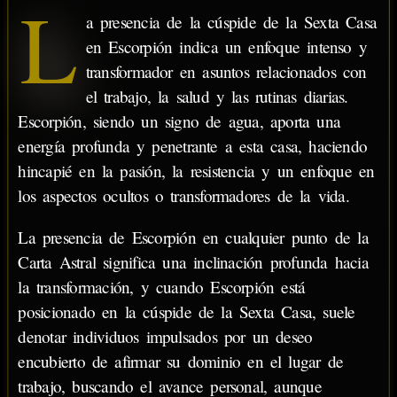
L
a presencia de la cúspide de la Sexta Casa
en Escorpión indica un enfoque intenso y
transformador en asuntos relacionados con
el trabajo, la salud y las rutinas diarias.
Escorpión, siendo un signo de agua, aporta una
energía profunda y penetrante a esta casa, haciendo
hincapié en la pasión, la resistencia y un enfoque en
los aspectos ocultos o transformadores de la vida.
La presencia de Escorpión en cualquier punto de la
Carta Astral significa una inclinación profunda hacia
la transformación, y cuando Escorpión está
posicionado en la cúspide de la Sexta Casa, suele
denotar individuos impulsados por un deseo
encubierto de afirmar su dominio en el lugar de
trabajo, buscando el avance personal, aunque