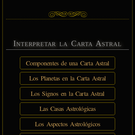
Interpretar la Carta Astral
Componentes de una Carta Astral
Los Planetas en la Carta Astral
Los Signos en la Carta Astral
Las Casas Astrológicas
Los Aspectos Astrológicos