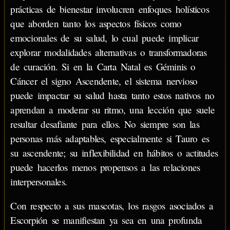
prácticas de bienestar involucren enfoques holísticos
que aborden tanto los aspectos físicos como
emocionales de su salud, lo cual puede implicar
explorar modalidades alternativas o transformadoras
de curación. Si en la Carta Natal es Géminis o
Cáncer el signo Ascendente, el sistema nervioso
puede impactar su salud hasta tanto estos nativos no
aprendan a moderar su ritmo, una lección que suele
resultar desafiante para ellos. No siempre son las
personas más adaptables, especialmente si Tauro es
su ascendente; su inflexibilidad en hábitos o actitudes
puede hacerlos menos propensos a las relaciones
interpersonales.
Con respecto a sus mascotas, los rasgos asociados a
Escorpión se manifiestan ya sea en una profunda