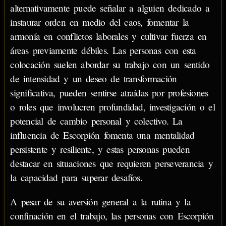
alternativamente puede señalar a alguien dedicado a
instaurar orden en medio del caos, fomentar la
armonía en conflictos laborales y cultivar fuerza en
áreas previamente débiles. Las personas con esta
colocación suelen abordar su trabajo con un sentido
de intensidad y un deseo de transformación
significativa, pueden sentirse atraídas por profesiones
o roles que involucren profundidad, investigación o el
potencial de cambio personal y colectivo. La
influencia de Escorpión fomenta una mentalidad
persistente y resiliente, y estas personas pueden
destacar en situaciones que requieren perseverancia y
la capacidad para superar desafíos.
A pesar de su aversión general a la rutina y la
confinación en el trabajo, las personas con Escorpión