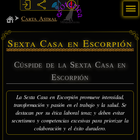
Menú
MiSabueso
Carta Astral
Sexta Casa en Escorpión
Cúspide de la Sexta Casa en
Escorpión
La Sexta Casa en Escorpión promueve intensidad,
transformación y pasión en el trabajo y la salud. Se
destacan por su ética laboral tenaz y deben evitar
secretismos y competencias excesivas para priorizar la
colaboración y el éxito duradero.