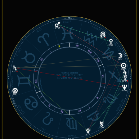
MC
12°
28'
PISCIS
ACUARIO
24°52'
ARIES
05°41'
℞
CAPRICORNIO
24°20'
IX
X
TAURO
VIII
05°
DC
39'
XI
VII
06°52'
26°07'
SAGITARIO
01°15'
℞
Arantxa Sánchez
1971.12.18 18:00 +1 GMT
19°22'
VI
GÉMINIS
41° 23.00' N, 2° 11.00' E
© MiSabueso.com
XII
13°27'
℞
03°38'
24°54'
I
V
39'
ESCORPIÓN
AC
II
CÁNCER
05°
IV
III
LIBRA
17°44'
LEO
01°58'
VIRGO