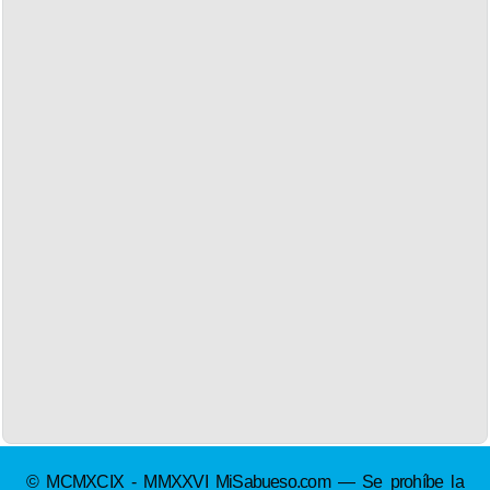
© MCMXCIX - MMXXVI MiSabueso.com — Se prohíbe la