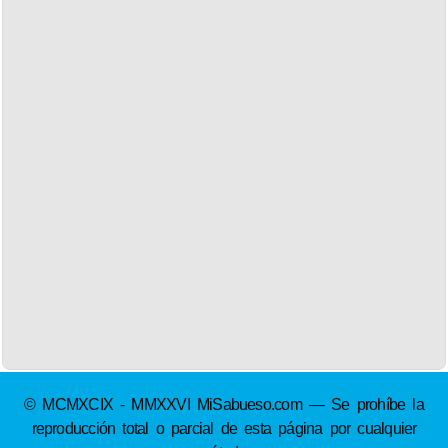
© MCMXCIX - MMXXVI MiSabueso.com — Se prohíbe la
reproducción total o parcial de esta página por cualquier