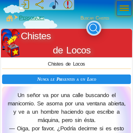
Men
ú
MiSabueso
Personajes
Buscar Chistes
Chistes
de Locos
Chistes de Locos
Nunca le Preguntes a un Loco
Un señor va por una calle buscando el
manicomio. Se asoma por una ventana abierta,
y ve a un hombre haciendo que escribe a
máquina, pero sin ésta.
— Oiga, por favor, ¿Podría decirme si es esto