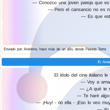
— Conozco una joven pareja que es re
— Pero el cansancio no es nad
— Es que está
Enviado por: Anónimo, hace más de un año, desde Planeta Tierra
Te Amar
El ídolo del cine italiano 
— Voy a amar
— ¿A qué te re
— Te haré algo
— ¡Huy! - rió ella - ¡Eso lo veo m
— Yo 