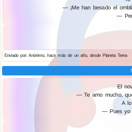
— ¡Me han besado el ombligo
— Per
Enviado por: Anónimo, hace más de un año, desde Planeta Tierra
El nov
— Te amo mucho, que
A lo
— Pues yo n