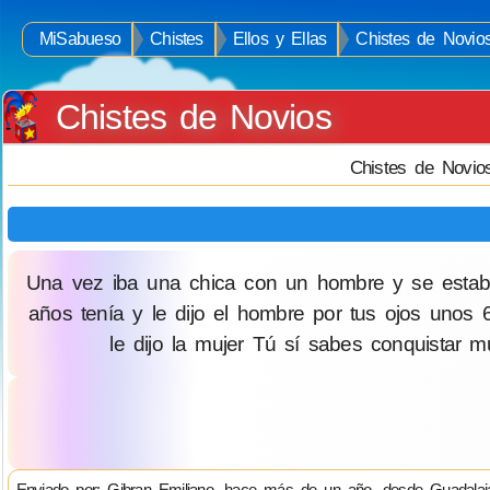
MiSabueso
Chistes
Ellos y Ellas
Chistes de Novio
Chistes de Novios
Chistes de Novio
Una vez iba una chica con un hombre y se estaba
años tenía y le dijo el hombre por tus ojos unos
le dijo la mujer Tú sí sabes conquistar
Enviado por: Gibran Emiliano, hace más de un año, desde Guadalaj