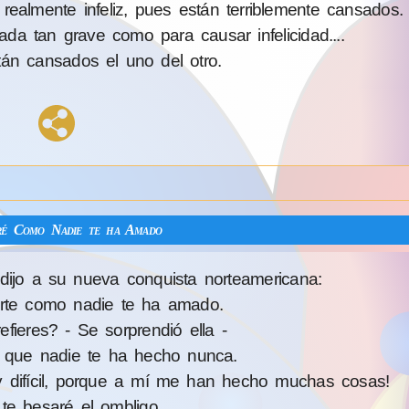
almente infeliz, pues están terriblemente cansados.
a tan grave como para causar infelicidad....
n cansados el uno del otro.
é Como Nadie te ha Amado
le dijo a su nueva conquista norteamericana:
te como nadie te ha amado.
fieres? - Se sorprendió ella -
 que nadie te ha hecho nunca.
uy difícil, porque a mí me han hecho muchas cosas!
te besaré el ombligo.