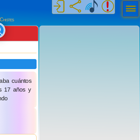
Men
ú
Chistes
naba cuántos
os 17 años y
ndo