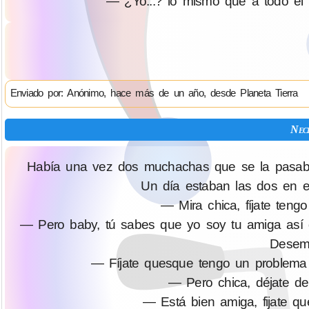
— ¿Yo...? lo mismo que a todo el
Enviado por: Anónimo, hace más de un año, desde Planeta Tierra
Nece
Había una vez dos muchachas que se la pasaban
Un día estaban las dos en el 
— Mira chica, fíjate ten
— Pero baby, tú sabes que yo soy tu amiga así 
Desem
— Fíjate quesque tengo un problema 
— Pero chica, déjate de 
— Está bien amiga, fijate qu