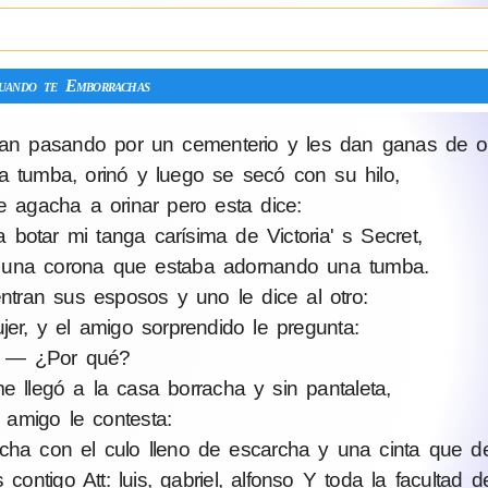
uando te Emborrachas
n pasando por un cementerio y les dan ganas de or
tumba, orinó y luego se secó con su hilo,
e agacha a orinar pero esta dice:
botar mi tanga carísima de Victoria' s Secret,
 una corona que estaba adornando una tumba.
ntran sus esposos y uno le dice al otro:
r, y el amigo sorprendido le pregunta:
— ¿Por qué?
legó a la casa borracha y sin pantaleta,
l amigo le contesta:
ha con el сulо lleno de escarcha y una cinta que de
ntigo Att: luis, gabriel, alfonso Y toda la facultad de