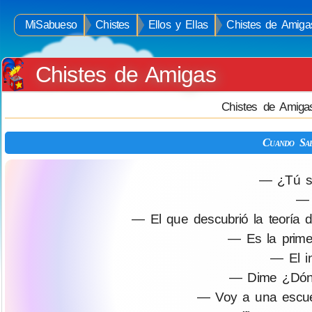
MiSabueso
Chistes
Ellos y Ellas
Chistes de Amiga
Chistes de Amigas
Chistes de Amiga
Cuando Sa
— ¿Tú sa
— 
— El que descubrió la teoría 
— Es la prime
— El in
— Dime ¿Dónd
— Voy a una escue