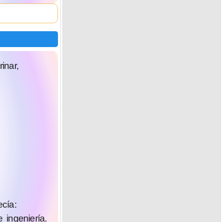
inar,
cía:
 ingeniería.