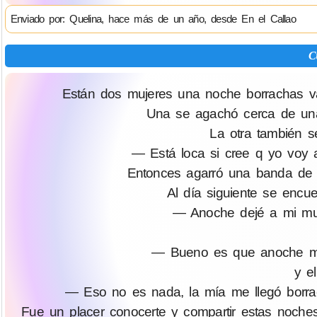
Enviado por: Quelina, hace más de un año, desde En el Callao
C
Están dos mujeres una noche borrachas va
Una se agachó cerca de una 
La otra también s
— Está loca si cree q yo voy a 
Entonces agarró una banda de
Al día siguiente se encue
— Anoche dejé a mi muje
— Bueno es que anoche me l
y e
— Eso no es nada, la mía me llegó borrac
Fue un placer conocerte y compartir estas noches co