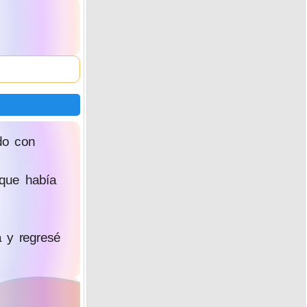
do con
 que había
 y regresé