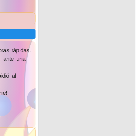
ras rápidas.
r ante una
idió al
he!