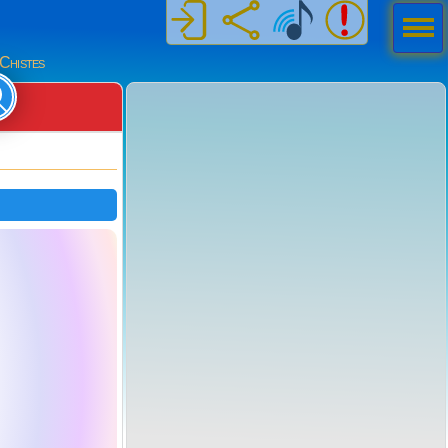
Men
ú
Chistes