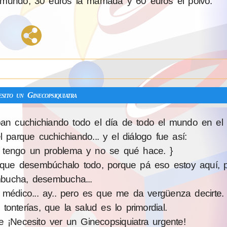
 mundo, 30 euros la mamada y 60 euros el polvo.
sito un Ginecopsiquiatra
 cuchichiando todo el día de todo el mundo en el v
parque cuchichiando... y el diálogo fue así:
go tengo un problema y no se qué hace. }
que desembúchalo todo, porque pá eso estoy aquí, p
bucha, desembucha...
médico... ay.. pero es que me da vеrgüenza decirte.
tonterías, que la salud es lo primordial.
e ¡Necesito ver un Ginecopsiquiatra urgente!