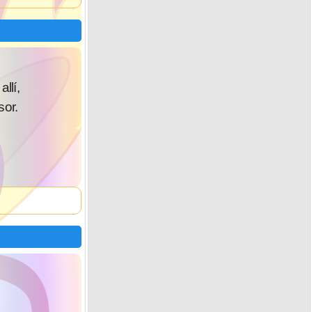
llí,
or.