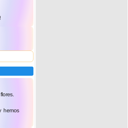
!
lores.
 y hemos