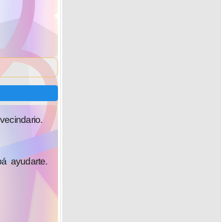
ecindario.
á ayudarte.