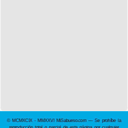
© MCMXCIX - MMXXVI MiSabueso.com — Se prohíbe la
reproducción total o parcial de esta página por cualquier