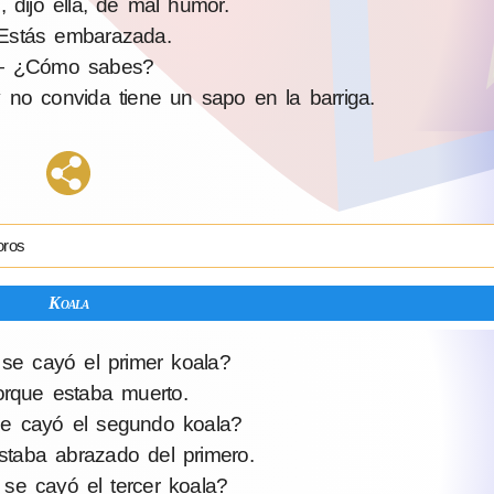
dijo ella, de mal humor.
stás embarazada.
 ¿Cómo sabes?
o convida tiene un sapo en la barriga.
oros
Koala
se cayó el primer koala?
rque estaba muerto.
e cayó el segundo koala?
taba abrazado del primero.
se cayó el tercer koala?