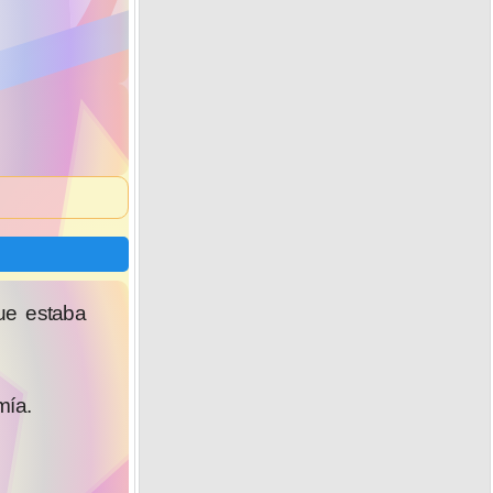
ue estaba
mía.