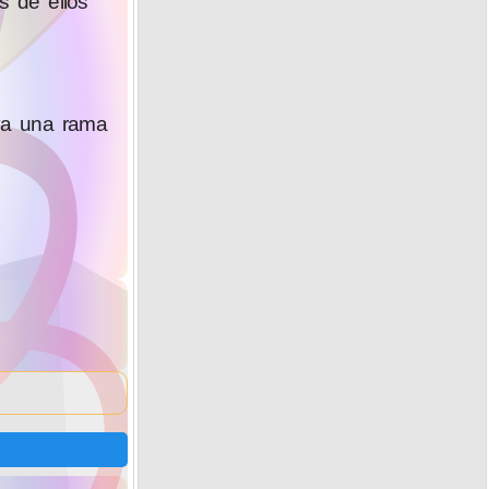
s de ellos
ava una rama