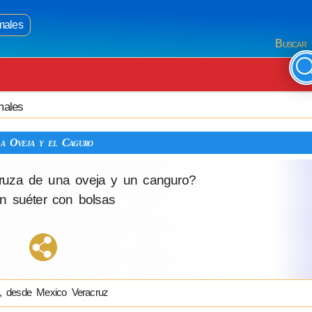
males
Buscar 
males
a Oveja y el Caguro
ruza de una oveja y un canguro?
 suéter con bolsas
, desde Mexico Veracruz