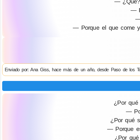
— ¿Qué?, 
— E
—
— Porque el que come y n
Enviado por: Ana Giss, hace más de un año, desde Paso de los T
¿Por qué 
— Po
¿Por qué s
— Porque es
¿Por qué 