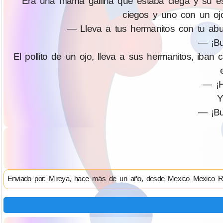
Era una mamá gallina que estaba ciega y su espos
ciegos y uno con un ojo
— Lleva a tus hermanitos con tu abuel
— ¡Bu
El pollito de un ojo, lleva a sus hermanitos, iba
— ¡H
Y
— ¡Bu
Enviado por: Mireya, hace más de un año, desde Mexico Mexico R