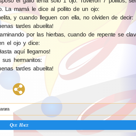
o el gallo tenía sólo 1 ojo. Tuvieron 7 pollitos, sei
. La mamá le dice al pollito de un ojo:
ita, y cuando lleguen con ella, no olviden de decir:
enas tardes abuelita!
n caminando por las hierbas, cuando de repente se cl
en el ojo y dice:
asta aquí llegamos!
 sus hermanitos:
enas tardes abuelita!
arara
Que Hace