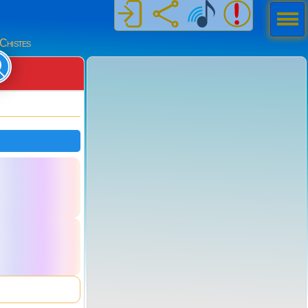
Men
ú
Chistes