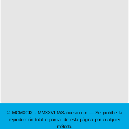
© MCMXCIX - MMXXVI MiSabueso.com — Se prohíbe la
reproducción total o parcial de esta página por cualquier
método.