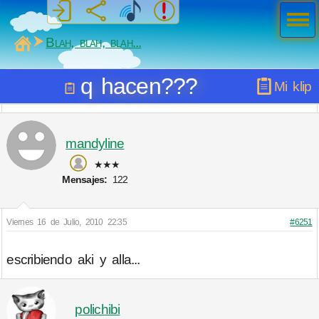
Men
ú
MiSabueso
Blah, blah, blah...
q hacen???
Mi klip
mandyline
★★★
Mensajes:
122
Viernes 16 de Julio, 2010 22:35
#6251
escribiendo aki y alla...
polichibi