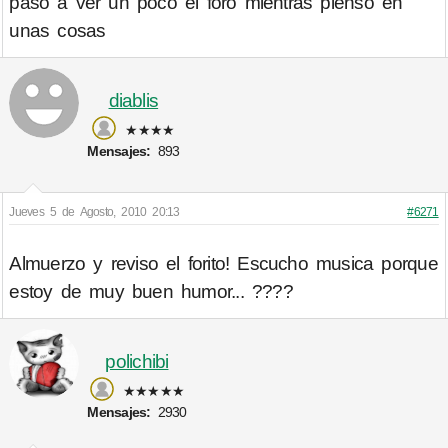
paso a ver un poco el foro mientras pienso en
unas cosas
diablis
★★★★
Mensajes:
893
Jueves 5 de Agosto, 2010 20:13
#6271
Almuerzo y reviso el forito! Escucho musica porque
estoy de muy buen humor... ????
polichibi
★★★★★
Mensajes:
2930