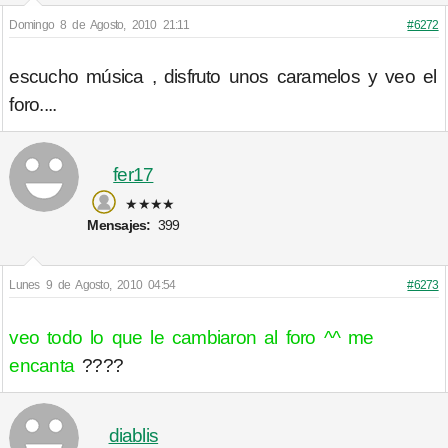
Domingo 8 de Agosto, 2010 21:11
#6272
escucho música , disfruto unos caramelos y veo el
foro....
fer17
★★★★
Mensajes:
399
Lunes 9 de Agosto, 2010 04:54
#6273
veo todo lo que le cambiaron al foro ^^ me
encanta
????
diablis