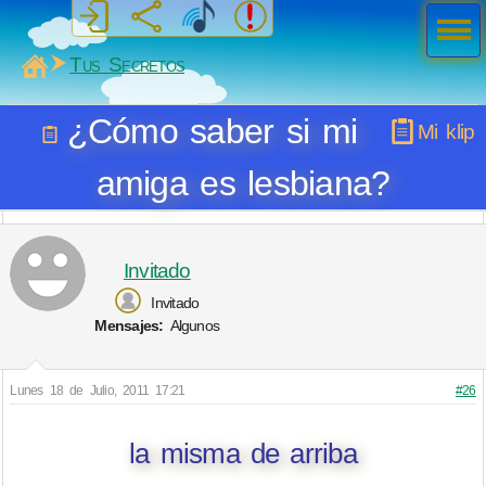
Men
ú
MiSabueso
Tus Secretos
¿Cómo saber si mi
Mi klip
amiga es lesbiana?
Invitado
Invitado
Mensajes:
Algunos
Lunes 18 de Julio, 2011 17:21
#26
la misma de arriba