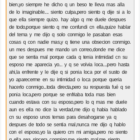
bien,yo siempre he dicho q un beso te lleva mas alla
de lo imaginable.... siento culpa,pero siento q dije si a lo
que ella siempre quizo. hay algo q me duele despues
de todo,porque siento q me confundi cn ella,quize hablar
del tema y me dijo q solo conmigo le pasaban esas
cosas q con nadie mas,y q tiene una obsecion conmigo.
un mes despues me mando un correo,donde me dice
que se sentia mal porque cada q tenia intimidad cn su
esposo me aparecia yo... y q se volvia loca....pero hasta
ahi,la enfrente y le dije q si ponia loca por el susto de
yo aparecerme en su intimidad o loca porque queria
hacerlo conmigo...toda directa,pero su respuesta fué q se
ponia loca,pero porque se enfriaba toda mas bien
cuando estava con su esposo,pero lo q mas me duele
aun es ella no dice la verdad,me dijo q habia hablado
cn su esposo unos temas para desahogarse ya q
despues de todo se sentia mal,nunca me dijo q hablo
con el esposo,yo la quiero cm mi amiga,pero no siento
q ella sea sincera conmigo,me siento mal,me siento