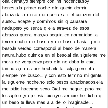
otra cama,yo siempre con mi inocencia,soy
honesta.la primer noche ella queria dormir
abrazada a mi,se me queria salir el corazon del
susto... acepte y dormimos sin q parasara
nada,pero yo sentia q ella atravez de esos
abrazos queria mas,yo seguia cn normalidad..la
tercer noche me busco y me busco hasta q me
besó,la verdad correspondi al beso de manera
natural,hubo quimica en el beso,al dia siguiente me
moria de verguenza,pero ella no daba la cara
tampoco,no es por hecharle la culpa,pero ella
siempre me busco... y con esto termino mi gente.
la siguiente noche,no solo besos apacionados,ella
me pidio hacerme sexo Oral me negue...pero me
lo suplico ,y dije esta bien,yo siempre he dicho q
un beso te lleva mas alla de lo imaginable....