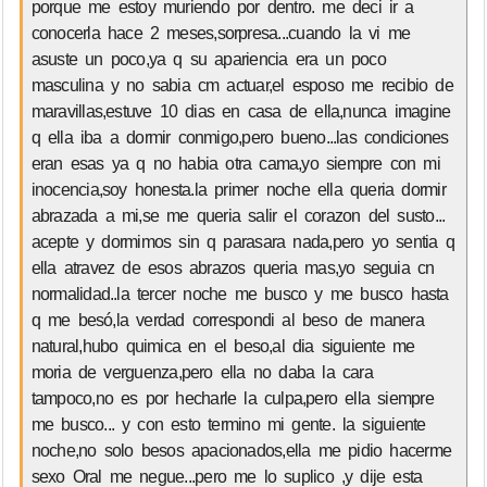
porque me estoy muriendo por dentro. me deci ir a
conocerla hace 2 meses,sorpresa...cuando la vi me
asuste un poco,ya q su apariencia era un poco
masculina y no sabia cm actuar,el esposo me recibio de
maravillas,estuve 10 dias en casa de ella,nunca imagine
q ella iba a dormir conmigo,pero bueno...las condiciones
eran esas ya q no habia otra cama,yo siempre con mi
inocencia,soy honesta.la primer noche ella queria dormir
abrazada a mi,se me queria salir el corazon del susto...
acepte y dormimos sin q parasara nada,pero yo sentia q
ella atravez de esos abrazos queria mas,yo seguia cn
normalidad..la tercer noche me busco y me busco hasta
q me besó,la verdad correspondi al beso de manera
natural,hubo quimica en el beso,al dia siguiente me
moria de verguenza,pero ella no daba la cara
tampoco,no es por hecharle la culpa,pero ella siempre
me busco... y con esto termino mi gente. la siguiente
noche,no solo besos apacionados,ella me pidio hacerme
sexo Oral me negue...pero me lo suplico ,y dije esta