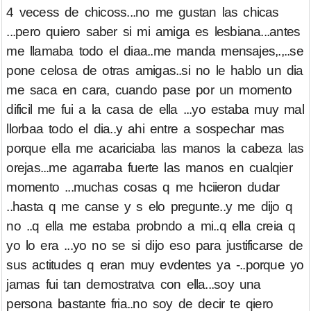
4 vecess de chicoss...no me gustan las chicas
...pero quiero saber si mi amiga es lesbiana...antes
me llamaba todo el diaa..me manda mensajes,.,..se
pone celosa de otras amigas..si no le hablo un dia
me saca en cara, cuando pase por un momento
dificil me fui a la casa de ella ...yo estaba muy mal
llorbaa todo el dia..y ahi entre a sospechar mas
porque ella me acariciaba las manos la cabeza las
orejas...me agarraba fuerte las manos en cualqier
momento ...muchas cosas q me hciieron dudar
..hasta q me canse y s elo pregunte..y me dijo q
no ..q ella me estaba probndo a mi..q ella creia q
yo lo era ...yo no se si dijo eso para justificarse de
sus actitudes q eran muy evdentes ya -..porque yo
jamas fui tan demostratva con ella...soy una
persona bastante fria..no soy de decir te qiero