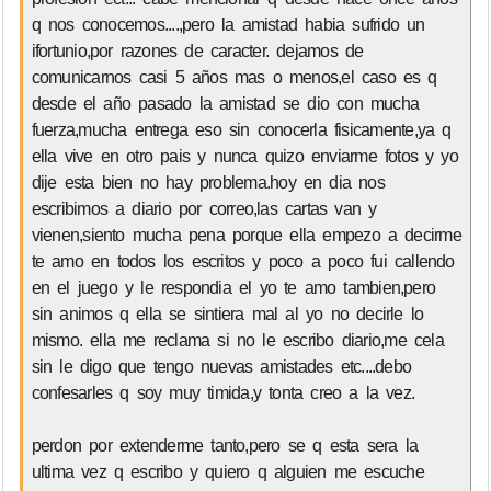
q nos conocemos....,pero la amistad habia sufrido un
ifortunio,por razones de caracter. dejamos de
comunicarnos casi 5 años mas o menos,el caso es q
desde el año pasado la amistad se dio con mucha
fuerza,mucha entrega eso sin conocerla fisicamente,ya q
ella vive en otro pais y nunca quizo enviarme fotos y yo
dije esta bien no hay problema.hoy en dia nos
escribimos a diario por correo,las cartas van y
vienen,siento mucha pena porque ella empezo a decirme
te amo en todos los escritos y poco a poco fui callendo
en el juego y le respondia el yo te amo tambien,pero
sin animos q ella se sintiera mal al yo no decirle lo
mismo. ella me reclama si no le escribo diario,me cela
sin le digo que tengo nuevas amistades etc....debo
confesarles q soy muy timida,y tonta creo a la vez.
perdon por extenderme tanto,pero se q esta sera la
ultima vez q escribo y quiero q alguien me escuche