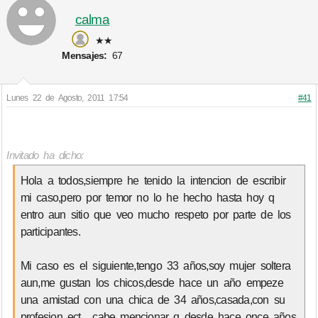
calma
★★
Mensajes:
67
Lunes 22 de Agosto, 2011 17:54
#41
Invitado ha dicho:
Hola a todos,siempre he tenido la intencion de escribir
mi caso,pero por temor no lo he hecho hasta hoy q
entro aun sitio que veo mucho respeto por parte de los
participantes.
Mi caso es el siguiente,tengo 33 años,soy mujer soltera
aun,me gustan los chicos,desde hace un año empeze
una amistad con una chica de 34 años,casada,con su
profesion ect... cabe mencionar q desde hace once años