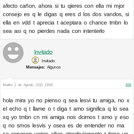
afecto cañon, ahora si tu qieres con ella mi mjor
consejo es q le digas q eres d los dos vandos, si
ella en vdd t aprecia t aceptara o chance tmbn lo
sea asi q no pierdes nada con intenterlo
Invitado
Invitado
Mensajes:
Algunos
Martes 2 de Agosto, 2011 19:00
#34
hola mira yo no pienso q sea lesvi tu amiga, no x
el echo q t llame o t diga t amo significa q lo sea
xq yo tmbn cn mi amiga nos dcimos t amo y eso
q no smos lesvis y osea es de entender no ma
se conosen varios años atraobviamente t tiene un