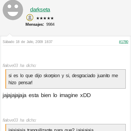
darkseta
★★★★★
Mensajes:
9984
Sábado 18 de Julio, 2009 18:37
#1780
fialove03 ha dicho:
si es lo que dijo skorpion y si, desgraciado juanito me
hizo pensar!
jajajajajaja esta bien lo imagine xDD
fialove03 ha dicho:
jajajajaja tranquilizante para que? jajajajaja