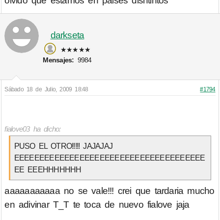
olvido que estamos en paises disntintos
darkseta
★★★★★
Mensajes:
9984
Sábado 18 de Julio, 2009 18:48
#1794
fialove03 ha dicho:
PUSO EL OTRO!!!!! JAJAJAJ
EEEEEEEEEEEEEEEEEEEEEEEEEEEEEEEEEEEEEE
EE EEEHHHHHHH
aaaaaaaaaaa no se vale!!! crei que tardaria mucho
en adivinar T_T te toca de nuevo fialove jaja