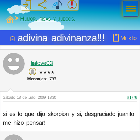
Men
ú
MiSabueso
Humor, risas y juegos.
adivina adivinanza!!!
Mi klip
fialove03
★★★★
Mensajes:
793
Sábado 18 de Julio, 2009 18:30
#1776
si es lo que dijo skorpion y si, desgraciado juanito
me hizo pensar!