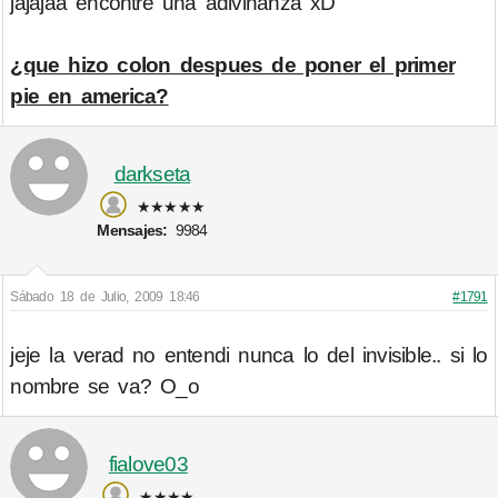
jajajaa encontre una adivinanza xD
¿que hizo colon despues de poner el primer
pie en america?
darkseta
★★★★★
Mensajes:
9984
Sábado 18 de Julio, 2009 18:46
#1791
jeje la verad no entendi nunca lo del invisible.. si lo
nombre se va? O_o
fialove03
★★★★