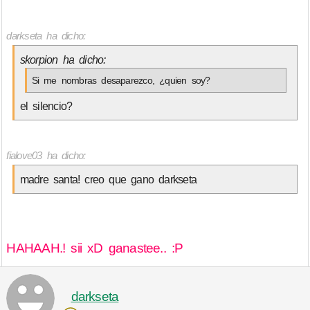
darkseta ha dicho:
skorpion ha dicho:
Si me nombras desaparezco, ¿quien soy?
el silencio?
fialove03 ha dicho:
madre santa! creo que gano darkseta
HAHAAH.! sii xD ganastee.. :P
darkseta