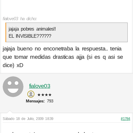
fialove03 ha dicho:
jajaja pobres animales!!
EL INVISIBLE??????
jajaja bueno no enconetraba la respuesta.. tenia
que tomar medidas drasticas ajja (si es q asi se
dice) xD
fialove03
★★★★
Mensajes:
793
Sábado 18 de Julio, 2009 18:39
#1784