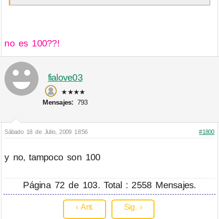
no es 100??!
fialove03
★★★★
Mensajes:
793
Sábado 18 de Julio, 2009 18:56
#1800
y no, tampoco son 100
Página 72 de 103. Total : 2558 Mensajes.
‹ Ant.
Sig. ›