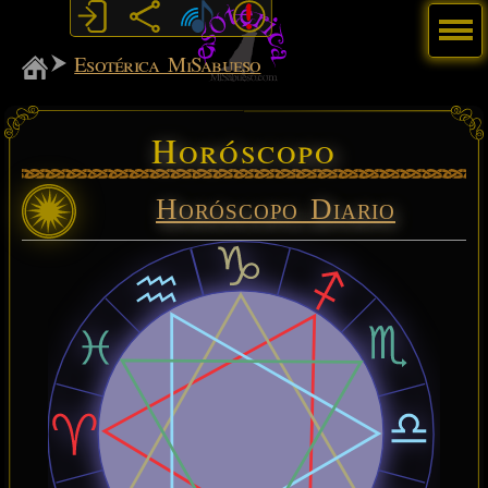
Menú
MiSabueso
Esotérica MiSabueso
Horóscopo
Horóscopo Diario