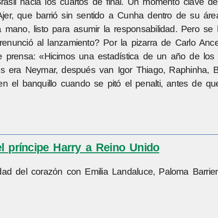
sil hacia los cuartos de final. Un momento clave de
Ajer, que barrió sin sentido a Cunha dentro de su área
a mano, listo para asumir la responsabilidad. Pero se 
enunció al lanzamiento? Por la pizarra de Carlo Ancelo
a de prensa: «Hicimos una estadística de un año de los
lties era Neymar, después van Igor Thiago, Raphinha, 
n el banquillo cuando se pitó el penalti, antes de qu
l príncipe Harry a Reino Unido
dad del corazón con Emilia Landaluce, Paloma Barrie