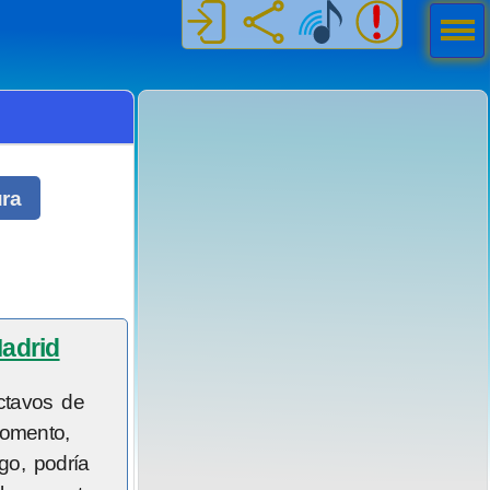
Men
ú
ura
Madrid
ctavos de
momento,
go, podría