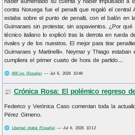
haber aumentado su cuenta y haber impulsado a Bra
contra Noruega fue el penalti que regaló el central 
estaba sobre el punto de penalti, con el balón en l
Guimaraes sin protestar, sin aspavientos. ¿Por qué r
técnico italiano lo explicó tras la derrota en rued
rivales y de los nuestros. El mejor para tirar pena
Guimaraes y Martinelli». Neymar y Thiago estaban e
cumpliera el primer cuarto de hora de partido....
🌐
ABC.es (España)
—
Jul 6, 2026 10:48
Crónica Rosa: El polémico regreso de
📰
Federico y Verónica Caso comentan toda la actuali
Pérez Gimeno.
🌐
Libertad digital (España)
—
Jul 6, 2026 10:12