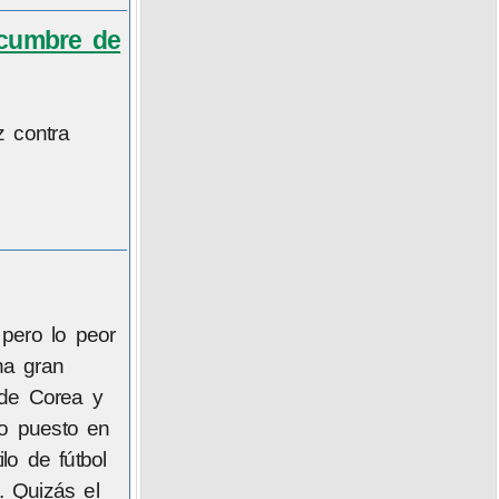
 cumbre de
 contra
pero lo peor
na gran
 de Corea y
to puesto en
lo de fútbol
. Quizás el