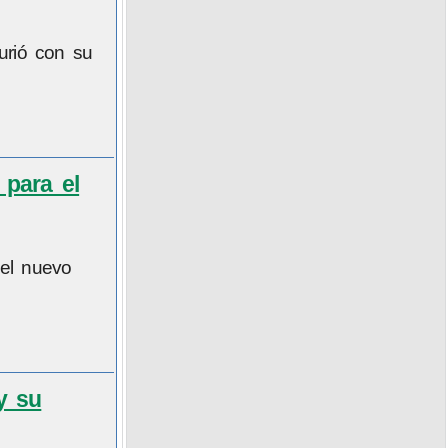
urió con su
 para el
 el nuevo
y su