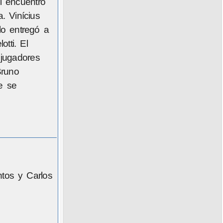
l encuentro
. Vinícius
lo entregó a
tti. El
 jugadores
Bruno
e se
ntos y Carlos