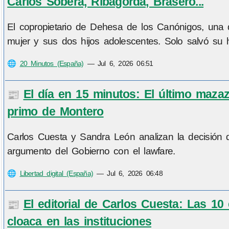
Carlos Sobera, Ribagorda, Brasero...
El copropietario de Dehesa de los Canónigos, una d
mujer y sus dos hijos adolescentes. Solo salvó su 
🌐
20 Minutos (España)
—
Jul 6, 2026 06:51
El día en 15 minutos: El último maza
📰
primo de Montero
Carlos Cuesta y Sandra León analizan la decisión d
argumento del Gobierno con el lawfare.
🌐
Libertad digital (España)
—
Jul 6, 2026 06:48
El editorial de Carlos Cuesta: Las 10
📰
cloaca en las instituciones