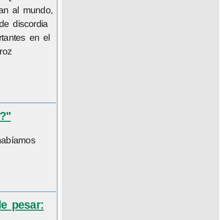
ban al mundo,
de discordia
rtantes en el
roz
o?"
habíamos
de pesar: