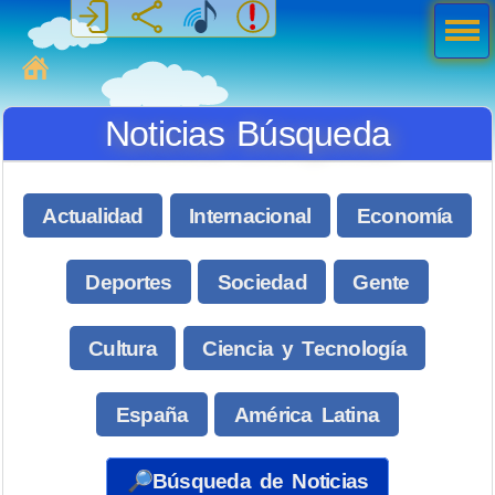
Men
ú
MiSabueso
Noticias Búsqueda
Actualidad
Internacional
Economía
Deportes
Sociedad
Gente
Cultura
Ciencia y Tecnología
España
América Latina
🔎Búsqueda de Noticias