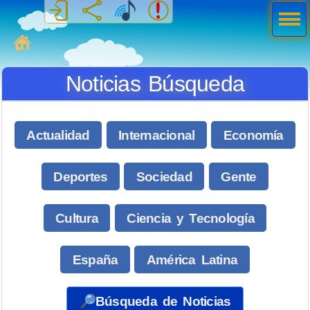
Men
ú
MiSabueso
Noticias Búsqueda
Actualidad
Internacional
Economía
Deportes
Sociedad
Gente
Cultura
Ciencia y Tecnología
España
América Latina
🔎Búsqueda de Noticias