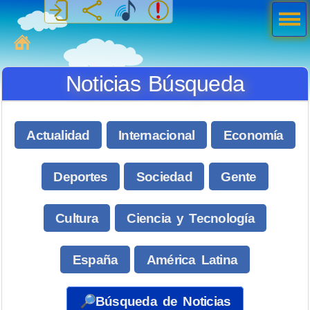
Men
ú
MiSabueso
Noticias Búsqueda
Actualidad
Internacional
Economía
Deportes
Sociedad
Gente
Cultura
Ciencia y Tecnología
España
América Latina
🔎Búsqueda de Noticias