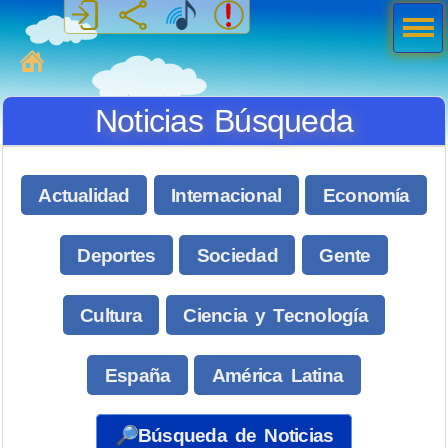
Men
ú
MiSabueso
Noticias Búsqueda
Actualidad
Internacional
Economía
Deportes
Sociedad
Gente
Cultura
Ciencia y Tecnología
España
América Latina
🔎Búsqueda de Noticias