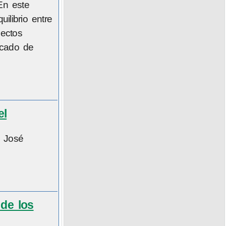
En este
ilibrio entre
pectos
rcado de
el
, José
 de los