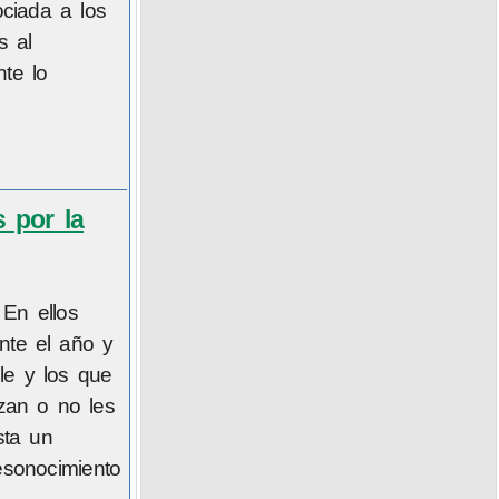
ciada a los
s al
te lo
 por la
 En ellos
nte el año y
le y los que
zan o no les
sta un
esonocimiento