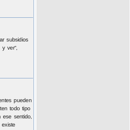
ar subsidios
 y ver“,
yentes pueden
ten todo tipo
n ese sentido,
 existe