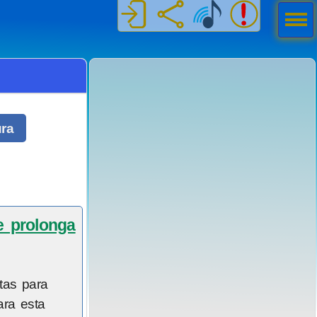
Men
ú
ura
se prolonga
tas para
ara esta