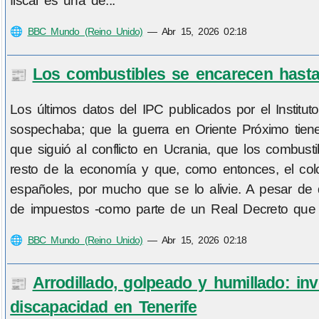
fiscal es una de...
🌐
BBC Mundo (Reino Unido)
—
Abr 15, 2026 02:18
Los combustibles se encarecen hasta
📰
Los últimos datos del IPC publicados por el Institu
sospechaba; que la guerra en Oriente Próximo tiene p
que siguió al conflicto en Ucrania, que los combustib
resto de la economía y que, como entonces, el colc
españoles, por mucho que se lo alivie. A pesar d
de impuestos -como parte de un Real Decreto que tam
🌐
BBC Mundo (Reino Unido)
—
Abr 15, 2026 02:18
Arrodillado, golpeado y humillado: in
📰
discapacidad en Tenerife