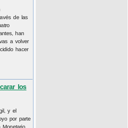
n
ravés de las
atro
antes, han
vas a volver
cidido hacer
carar los
l, y el
oyo por parte
 Monetario