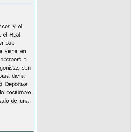
asos y el
 el Real
r otro
ue viene en
incorporó a
agonistas son
para dicha
d Deportiva
de costumbre.
atado de una