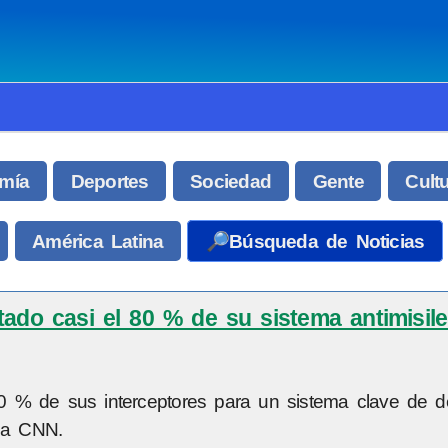
mía
Deportes
Sociedad
Gente
Cult
América Latina
🔎Búsqueda de Noticias
tado casi el 80 % de su sistema antimisil
80 % de sus interceptores para un sistema clave de d
ena CNN.