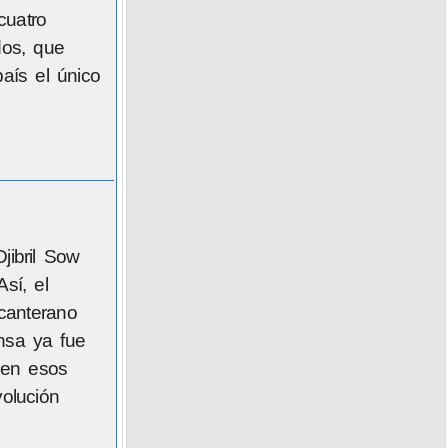
cuatro
dos, que
aís el único
jibril Sow
sí, el
canterano
nsa ya fue
 en esos
olución