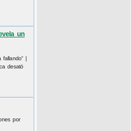
evela un
fallando” |
ica desató
ones por