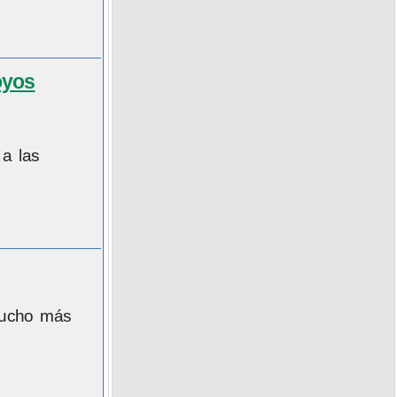
oyos
 a las
mucho más