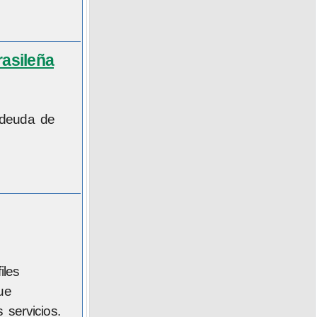
asileña
n deuda de
iles
ue
servicios.