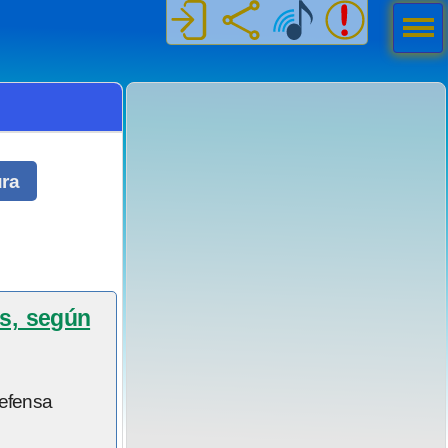
Men
ú
ura
es, según
efensa