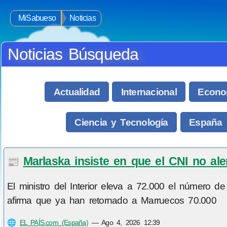
MiSabueso
Noticias
Noticias Búsqueda
Actualidad
Internacional
Econo
Ciencia y Tecnología
España
Marlaska insiste en que el CNI no al
📰
El ministro del Interior eleva a 72.000 el número de
afirma que ya han retornado a Marruecos 70.000
🌐
EL PAÍS.com (España)
—
Ago 4, 2026 12:39