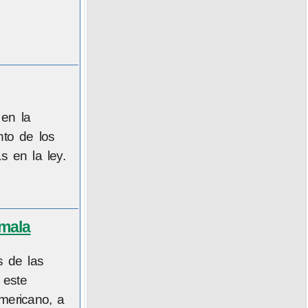
 en la
nto de los
s en la ley.
mala
s de las
 este
mericano, a