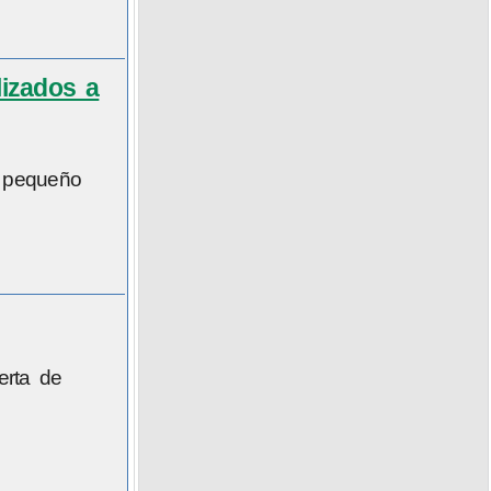
lizados a
l pequeño
erta de