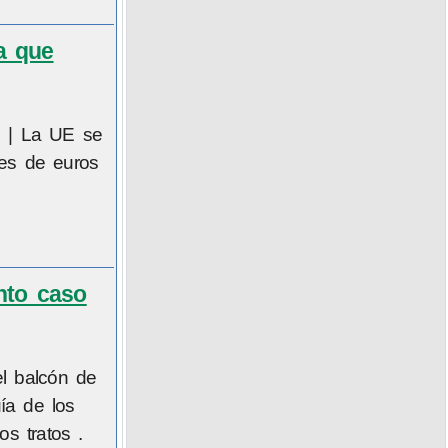
a que
s | La UE se
nes de euros
nto caso
el balcón de
uía de los
s tratos .