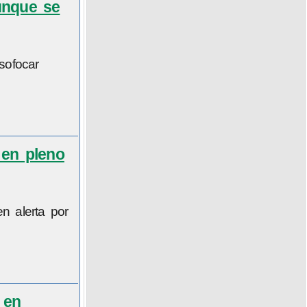
aunque se
sofocar
 en pleno
n alerta por
 en