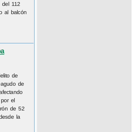
 del 112
do al balcón
ba
elito de
teagudo de
 afectando
 por el
arón de 52
desde la