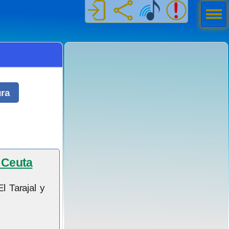
Men
ú
ura
 Ceuta
l Tarajal y