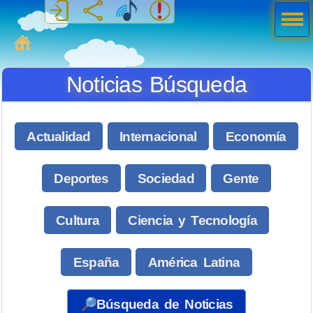
Men
ú
MiSabueso
Noticias Búsqueda
Actualidad
Internacional
Economía
Deportes
Sociedad
Gente
Cultura
Ciencia y Tecnología
España
América Latina
🔎Búsqueda de Noticias