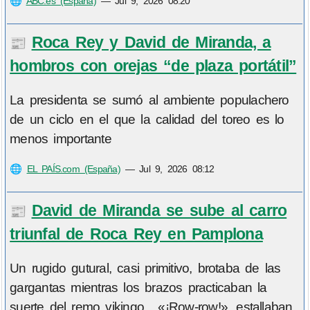
🌐
ABC.es (España)
—
Jul 9, 2026 08:20
Roca Rey y David de Miranda, a
📰
hombros con orejas “de plaza portátil”
La presidenta se sumó al ambiente populachero
de un ciclo en el que la calidad del toreo es lo
menos importante
🌐
EL PAÍS.com (España)
—
Jul 9, 2026 08:12
David de Miranda se sube al carro
📰
triunfal de Roca Rey en Pamplona
Un rugido gutural, casi primitivo, brotaba de las
gargantas mientras los brazos practicaban la
suerte del remo vikingo . «¡Row-row!», estallaban