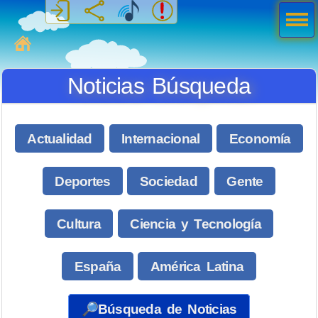
Men
ú
MiSabueso
Noticias Búsqueda
Actualidad
Internacional
Economía
Deportes
Sociedad
Gente
Cultura
Ciencia y Tecnología
España
América Latina
🔎Búsqueda de Noticias